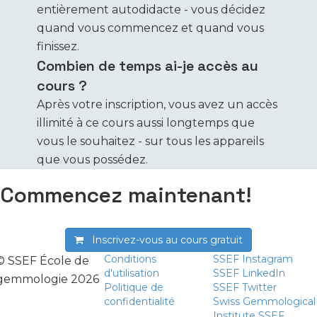
entièrement autodidacte - vous décidez
quand vous commencez et quand vous
finissez.
Combien de temps ai-je accès au
cours ?
Après votre inscription, vous avez un accès
illimité à ce cours aussi longtemps que
vous le souhaitez - sur tous les appareils
que vous possédez.
Commencez maintenant!
Inscrivez-vous au cours
gratuit
Conditions
SSEF Instagram
© SSEF École de
d'utilisation
SSEF LinkedIn
gemmologie 2026
Politique de
SSEF Twitter
confidentialité
Swiss Gemmological
Institute SSEF