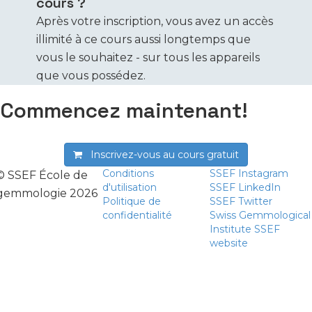
cours ?
Après votre inscription, vous avez un accès
illimité à ce cours aussi longtemps que
vous le souhaitez - sur tous les appareils
que vous possédez.
Commencez maintenant!
Inscrivez-vous au cours
gratuit
Conditions
SSEF Instagram
© SSEF École de
d'utilisation
SSEF LinkedIn
gemmologie 2026
Politique de
SSEF Twitter
confidentialité
Swiss Gemmological
Institute SSEF
website